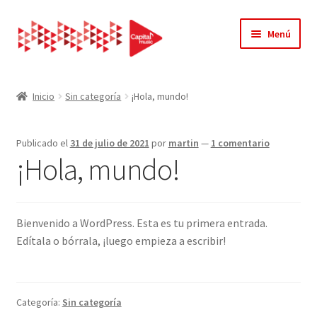
Ir
Ir
Menú
a
al
la
contenido
Inicio
navegación
Inicio
Sin categoría
¡Hola, mundo!
Acerca de Nosotros
Publicado el
31 de julio de 2021
por
martin
—
1 comentario
Carrito
¡Hola, mundo!
Contacto
Bienvenido a WordPress. Esta es tu primera entrada.
Finalizar compra
Edítala o bórrala, ¡luego empieza a escribir!
Mi cuenta
Página de ejemplo
Categoría:
Sin categoría