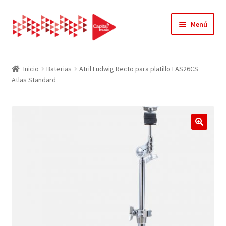
Ir
Ir
Menú
a
al
la
contenido
Inicio
navegación
Inicio
Baterias
Atril Ludwig Recto para platillo LAS26CS
Atlas Standard
Acerca de Nosotros
Carrito
Contacto
🔍
Finalizar compra
Mi cuenta
Página de ejemplo