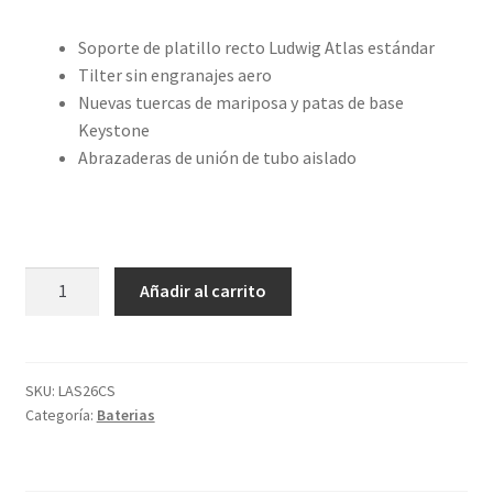
Soporte de platillo recto Ludwig Atlas estándar
Tilter sin engranajes aero
Nuevas tuercas de mariposa y patas de base
Keystone
Abrazaderas de unión de tubo aislado
Atril
Añadir al carrito
Ludwig
Recto
para
platillo
SKU:
LAS26CS
Categoría:
Baterias
LAS26CS
Atlas
Standard