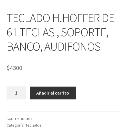
Política de privacidad
TECLADO H.HOFFER DE
Términos y condiciones
61 TECLAS , SOPORTE,
Tienda
BANCO, AUDIFONOS
$
4300
TECLADO
Añadir al carrito
H.HOFFER
DE
61
TECLAS
SKU:
HKB61-KIT
Categoría:
Teclados
,