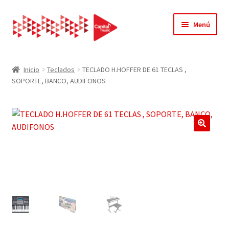
Ir
Ir
Menú
a
al
la
contenido
Inicio
navegación
Inicio
Teclados
TECLADO H.HOFFER DE 61 TECLAS ,
SOPORTE, BANCO, AUDIFONOS
Acerca de Nosotros
Carrito
Contacto
Finalizar compra
Mi cuenta
Página de ejemplo