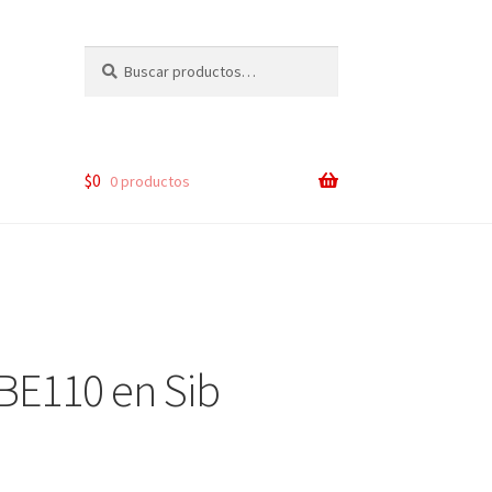
Buscar
Buscar
por:
$
0
0 productos
BE110 en Sib