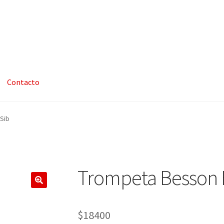
Contacto
nalizar compra
Mi cuenta
Página de ejemplo
Política de privacidad
Sib
Trompeta Besson 
$
18400