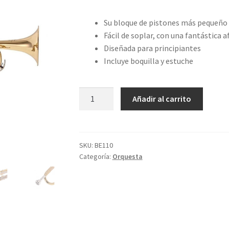
Su bloque de pistones más pequeño f
Fácil de soplar, con una fantástica a
Diseñada para principiantes
Incluye boquilla y estuche
Trompeta
Añadir al carrito
Besson
BE110
en
Sib
SKU:
BE110
Categoría:
Orquesta
cantidad