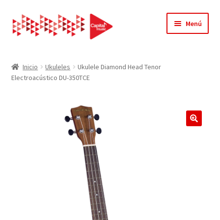
Ir
Ir
Menú
a
al
la
contenido
Inicio
navegación
Inicio
Ukuleles
Ukulele Diamond Head Tenor
Electroacústico DU-350TCE
Acerca de Nosotros
Carrito
Contacto
🔍
Finalizar compra
Mi cuenta
Página de ejemplo